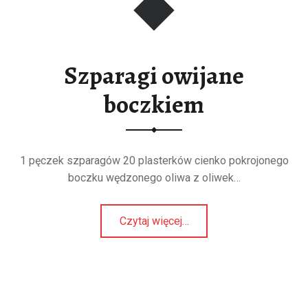
Szparagi owijane
boczkiem
1 pęczek szparagów 20 plasterków cienko pokrojonego
boczku wędzonego oliwa z oliwek…
“Szparagi owijane boczkiem”
Czytaj więcej
…