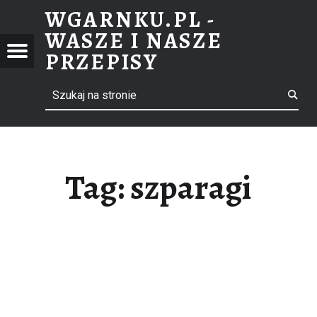
WGARNKU.PL -
SZPARAGI – WGARNKU.PL – WASZE I NASZE PRZEPISY
WASZE I NASZE
NKU.PL
Menu
PRZEPISY
ZE I
Search
ebook
E
PISY
il
Tag: szparagi