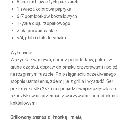
6 średnich świeżych pieczarek
1 świeża kolorowa papryka
6-7 pomidorków koktajlowych
1 łyżka oleju rzepakowego
zioła prowansalskie
sól, płatki chili do smaku
Wykonanie:
Wszystkie warzywa, oprócz pomidorków, pokrój w
grube cząstki, dopraw do smaku przyprawami i połóż
na rozgranym ruszcie. Po osiągnięciu oczekiwanego
stopnia usmażenia, zdejmij je z grilla i wystudź. Ser
pokrój w kostki 2×2 cm i ponadziewaj na patyczki do
szaszłyków na przemian z warzywami i pomidorkami
koktajlowymi.
Grillowany ananas z limonką i miętą