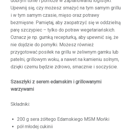
dobrym tonie i pomoże w zaplanowaniu logistyki.
Upewnij się, czy możesz smażyć na tym samym grillu
i w tym samym czasie, mięso oraz potrawy
bezmięsne. Pamiętaj, aby zaopatrzyć się w oddzielną
parę szczypiec – tylko do potraw wegetariańskich.
Oznacz je np. gumką recepturką, aby upewnić się, że
nie dojdzie do pomyłki. Możesz również
przygotować posiłek na grillu w żeliwnym garnku lub
patelni, grillowym woku, a nawet na kamieniu solnym,
dzięki czemu będzie zdrowo, smacznie i soczyście.
Szaszłyki z serem edamskim i grillowanymi
warzywami
Składniki:
200 g sera żółtego Edamskiego MSM Mońki
pół młodej cukinii