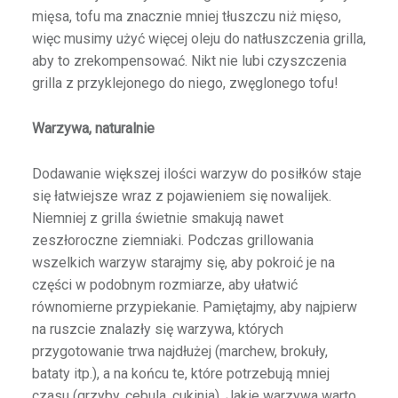
mięsa, tofu ma znacznie mniej tłuszczu niż mięso,
więc musimy użyć więcej oleju do natłuszczenia grilla,
aby to zrekompensować. Nikt nie lubi czyszczenia
grilla z przyklejonego do niego, zwęglonego tofu!
Warzywa, naturalnie
Dodawanie większej ilości warzyw do posiłków staje
się łatwiejsze wraz z pojawieniem się nowalijek.
Niemniej z grilla świetnie smakują nawet
zeszłoroczne ziemniaki. Podczas grillowania
wszelkich warzyw starajmy się, aby pokroić je na
części w podobnym rozmiarze, aby ułatwić
równomierne przypiekanie. Pamiętajmy, aby najpierw
na ruszcie znalazły się warzywa, których
przygotowanie trwa najdłużej (marchew, brokuły,
bataty itp.), a na końcu te, które potrzebują mniej
czasu (grzyby, cebula, cukinia). Jakie warzywa warto