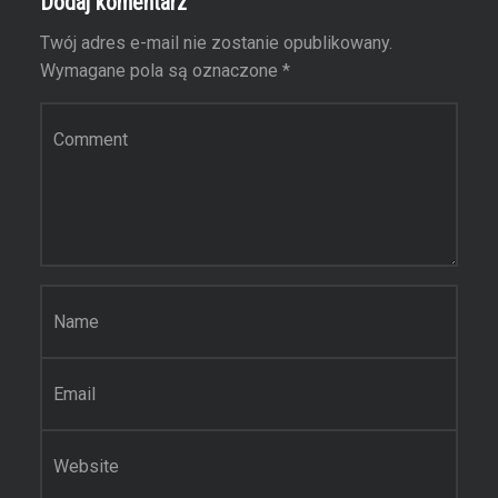
Dodaj komentarz
Twój adres e-mail nie zostanie opublikowany.
Wymagane pola są oznaczone
*
Komentarz
Nazwa
*
Email
*
Witryna internetowa