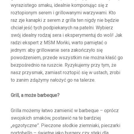
wyrazistego smaku, idealnie komponując się z
roztopionym serem i grillowanymi warzywami. Kto
raz zje kanapki z serem z grilla ten nigdy nie będzie
chciał jeść tych podpiekanych na patelni. Wybierz
swój idealny rodzaj sera i eksperymentuj do woli! Jak
radzi ekspert z MSM Mońki, warto pamiętać o
jednym: aby grillowanie sera zakończyło się
powodzeniem, przede wszystkim nie można kłaść go
bezpośrednio na ruszcie. Ryzykujemy przy tym, że
nasz przysmak, zamiast roztopić się w ustach, zrobi
to zanim zdążymy nałożyć go na talerze.
Grill, a może barbeque?
Grilla możemy łatwo zamienić w barbeque – oprócz
swojskich smaków, postawić na te bardziej
„egzotyczne”. Pieczone słodkie ziemniaki, pieczarki
portobello – świetne jako burgery czy steki dla