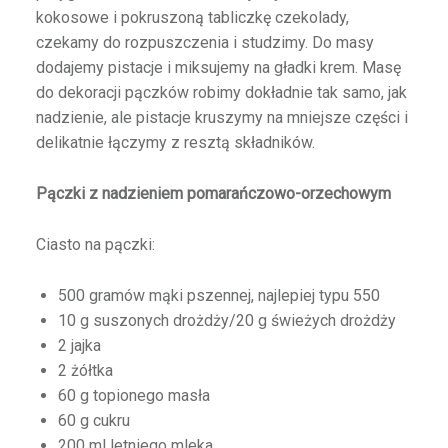
kokosowe i pokruszoną tabliczkę czekolady,
czekamy do rozpuszczenia i studzimy. Do masy
dodajemy pistacje i miksujemy na gładki krem. Masę
do dekoracji pączków robimy dokładnie tak samo, jak
nadzienie, ale pistacje kruszymy na mniejsze części i
delikatnie łączymy z resztą składników.
Pączki z nadzieniem pomarańczowo-orzechowym
Ciasto na pączki:
500 gramów mąki pszennej, najlepiej typu 550
10 g suszonych drożdży/20 g świeżych drożdży
2 jajka
2 żółtka
60 g topionego masła
60 g cukru
200 ml letniego mleka