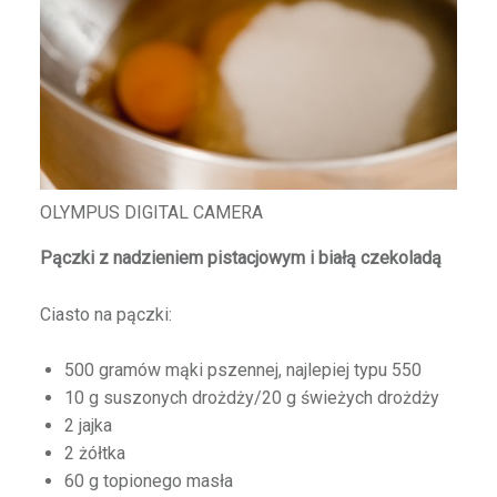
OLYMPUS DIGITAL CAMERA
Pączki z nadzieniem pistacjowym i białą czekoladą
Ciasto na pączki:
500 gramów mąki pszennej, najlepiej typu 550
10 g suszonych drożdży/20 g świeżych drożdży
2 jajka
2 żółtka
60 g topionego masła