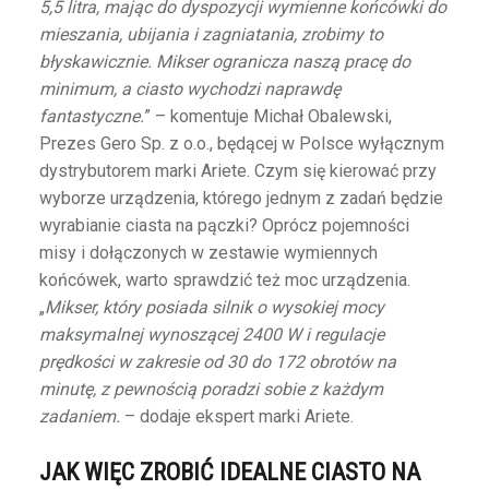
5,5 litra, mając do dyspozycji wymienne końcówki do
mieszania, ubijania i zagniatania, zrobimy to
błyskawicznie. Mikser ogranicza naszą pracę do
minimum, a ciasto wychodzi naprawdę
fantastyczne.
” – komentuje Michał Obalewski,
Prezes Gero Sp. z o.o., będącej w Polsce wyłącznym
dystrybutorem marki Ariete. Czym się kierować przy
wyborze urządzenia, którego jednym z zadań będzie
wyrabianie ciasta na pączki? Oprócz pojemności
misy i dołączonych w zestawie wymiennych
końcówek, warto sprawdzić też moc urządzenia.
„
Mikser, który posiada silnik o wysokiej mocy
maksymalnej wynoszącej 2400 W i regulacje
prędkości w zakresie od 30 do 172 obrotów na
minutę, z pewnością poradzi sobie z każdym
zadaniem.
– dodaje ekspert marki Ariete.
JAK WIĘC ZROBIĆ IDEALNE CIASTO NA