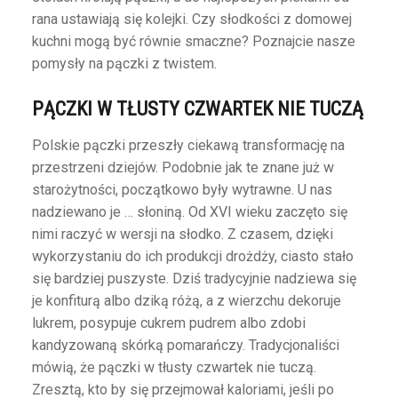
rana ustawiają się kolejki. Czy słodkości z domowej
kuchni mogą być równie smaczne? Poznajcie nasze
pomysły na pączki z twistem.
PĄCZKI W TŁUSTY CZWARTEK NIE TUCZĄ
Polskie pączki przeszły ciekawą transformację na
przestrzeni dziejów. Podobnie jak te znane już w
starożytności, początkowo były wytrawne. U nas
nadziewano je … słoniną. Od XVI wieku zaczęto się
nimi raczyć w wersji na słodko. Z czasem, dzięki
wykorzystaniu do ich produkcji drożdży, ciasto stało
się bardziej puszyste. Dziś tradycyjnie nadziewa się
je konfiturą albo dziką różą, a z wierzchu dekoruje
lukrem, posypuje cukrem pudrem albo zdobi
kandyzowaną skórką pomarańczy. Tradycjonaliści
mówią, że pączki w tłusty czwartek nie tuczą.
Zresztą, kto by się przejmował kaloriami, jeśli po