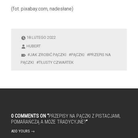
(fot. pixabay.com, nadesłane)
18 LUTEGO 2022
HUBERT
JAK ZROBIĆ PĄCZKI
PĄCZKI
PRZEPIS NA
PĄCZKI
TŁUSTY CZWARTEK
0 COMMENTS ON “
PRZEPISY NA PĄCZKI Z PISTACJAMI,
POMARAŃCZĄ A MOŻE TRADYCYJNE?
”
ADD YOURS →