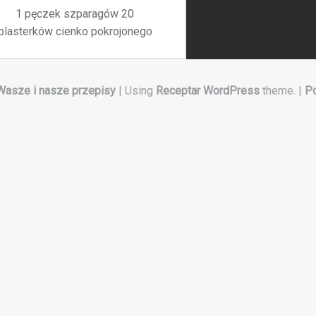
1 pęczek szparagów 20
plasterków cienko pokrojonego
boczku wędzonego oliwa z
oliwek…
Wasze i nasze przepisy
|
Using
Receptar
WordPress
theme.
|
Po
“Szparagi owijane boczkiem”
Czytaj więcej
…