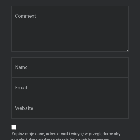
Komentarz
Nazwa
*
Email
*
Witryna internetowa
Zapisz moje dane, adres e-mail i witrynę w przeglądarce aby