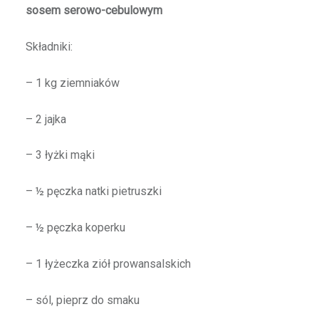
sosem serowo-cebulowym
Składniki:
– 1 kg ziemniaków
– 2 jajka
– 3 łyżki mąki
– ½ pęczka natki pietruszki
– ½ pęczka koperku
– 1 łyżeczka ziół prowansalskich
– sól, pieprz do smaku