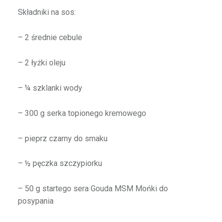
Składniki na sos:
– 2 średnie cebule
– 2 łyżki oleju
– ¼ szklanki wody
– 300 g serka topionego kremowego
– pieprz czarny do smaku
– ½ pęczka szczypiorku
– 50 g startego sera Gouda MSM Mońki do
posypania