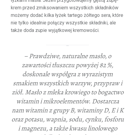
łyżkami masła. Jeżeli przygotowujemy gęstą zupę-
krem przed zmiksowaniem wszystkich składników
możemy dodać kilka łyżek tartego żółtego sera, które
nie tylko idealnie połączy wszystkie składniki, ale
także doda zupie wyjątkowej kremowości.
– Prawdziwe, naturalne masło, o
zawartości tłuszczu powyżej 82 %,
doskonale współgra z wyrazistym
smakiem wszystkich warzyw, przypraw i
ziół. Masło z mleka krowiego to bogactwo
witamin i mikroelementów. Dostarcza
nam witamin z grupy B, witaminy D, E i K
oraz potasu, wapnia, sodu, cynku, fosforu
i magnezu, a także kwasu linolowego