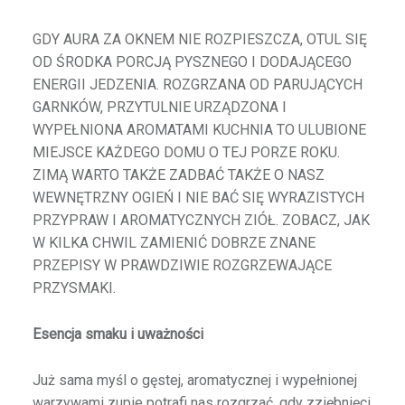
GDY AURA ZA OKNEM NIE ROZPIESZCZA, OTUL SIĘ
OD ŚRODKA PORCJĄ PYSZNEGO I DODAJĄCEGO
ENERGII JEDZENIA. ROZGRZANA OD PARUJĄCYCH
GARNKÓW, PRZYTULNIE URZĄDZONA I
WYPEŁNIONA AROMATAMI KUCHNIA TO ULUBIONE
MIEJSCE KAŻDEGO DOMU O TEJ PORZE ROKU.
ZIMĄ WARTO TAKŻE ZADBAĆ TAKŻE O NASZ
WEWNĘTRZNY OGIEŃ I NIE BAĆ SIĘ WYRAZISTYCH
PRZYPRAW I AROMATYCZNYCH ZIÓŁ. ZOBACZ, JAK
W KILKA CHWIL ZAMIENIĆ DOBRZE ZNANE
PRZEPISY W PRAWDZIWIE ROZGRZEWAJĄCE
PRZYSMAKI.
Esencja smaku i uważności
Już sama myśl o gęstej, aromatycznej i wypełnionej
warzywami zupie potrafi nas rozgrzać, gdy zziębnięci