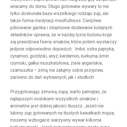
wracamy do domu. Długo gotowane wywary to nie
tylko doskonała baza wszelkiego rodzaju zup, ale
także forma medytacji mindfullness. Cierpliwe
pilnowanie garnka i stopniowe dodawanie kolejnych
składników sprawia, że w każdej łyżce bulionu kryje
się prawdziwa feeria smaków, które potem wystarczy
jedynie odpowiednio dopieścić. Imbir, ostra papryka,
cynamon, goździki, anyż, kardamon, kurkuma, kmin
rzymski, gałka muszkatołowa, ziele angielskie,
czarnuszka – zimą nie żałujmy sobie przypraw,
zarówno do dań wytrawnych, jak i słodkich.
Przygotowując zimową zupę, warto pamiętać, że
najlepszym nośnikiem wszystkich smaków i
aromatów jest dobrej jakości tłuszcz. Jeżeli nie
lubimy zup gotowanych na tłustych kawałkach mięsa,
możemy wzbogacić warzywny wywar kilkoma