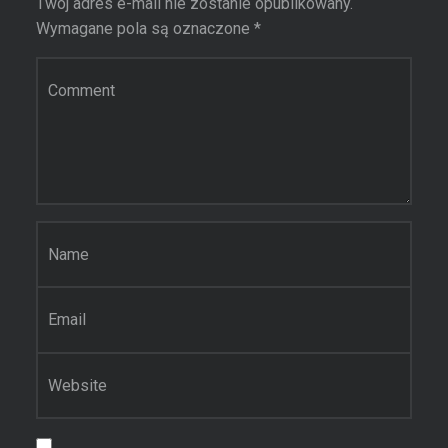
Twój adres e-mail nie zostanie opublikowany.
Wymagane pola są oznaczone
*
Komentarz
Nazwa
*
Email
*
Witryna internetowa