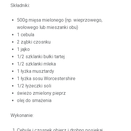
Składniki:
500g mięsa mielonego (np. wieprzowego,
wołowego lub mieszanki obu)
1 cebula
2 ząbki czosnku
1 jajko
1/2 szklanki bułki tartej
1/2 szklanki mleka
1 łyżka musztardy
1 łyżka sosu Worcestershire
1/2 łyżeczki soli
świeżo zmielony pieprz
olej do smażenia
Wykonanie:
Cebulę i czosnek obierz i drobno posiekaj.