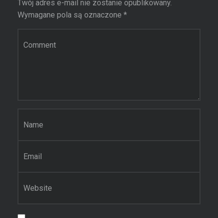
Twój adres e-mail nie zostanie opublikowany.
Wymagane pola są oznaczone
*
Komentarz
Nazwa
*
Email
*
Witryna internetowa