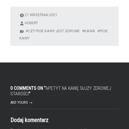
21 WRZEŚNIA 2021
HUBERT
CZY PICIE KAWY JEST ZDROWE
KAWA
PICIE
KAWY
0 COMMENTS ON “
APETYT NA KAWĘ SŁUŻY ZDROWEJ
STAROŚCI
”
ADD YOURS →
Dodaj komentarz