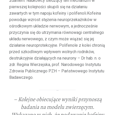
zdaniem. Naukowcy śledzący ten mechanizm w
pierwszej kolejności skupili się na działaniu
zawartych w tym napoju kofeiny i polifenoli.Kofeina
powoduje wzrost stężenia neuroprzekaźników w
ośrodkowym układzie nerwowym, a jednocześnie
przyczynia się do utrzymania równowagi centralnego
układu nerwowego, z czym może wiązać się jej
działanie neuroprotekcyjne. Polifenole z kolei chronią
przed szkodliwym wpływem wolnych rodników,
destrukcyjnie działających na neurony – Dr hab. n. o
zdr. Regina Wierzejska, prof. Narodowego Instytutu
Zdrowia Publicznego PZH – Państwowego Instytutu
Badawczego.
– Kolejne obiecujące wyniki przynoszą
badania na modelu zwierzęcym.
Wykazano w nich, że podawanie kofeiny