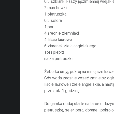
0,5 szklanki kaszy jęczmiennej wiejskie
2 marchewki
1 pietruszka
0,5 selera
1 por
4 średnie ziemniaki
4 liście laurowe
6 ziarenek ziela angielskiego
sól i pieprz
natka pietruszki
Żeberka umyj, pokrój na mniejsze kawałki
Gdy woda zacznie wrzeć zmniejsz ogie
liście laurowe i ziele angielskie, a nas
przez ok. 1 godzinę.
Do garnka dodaj starte na tarce o duż
pietruszkę, seler, pora, obrane i pokro