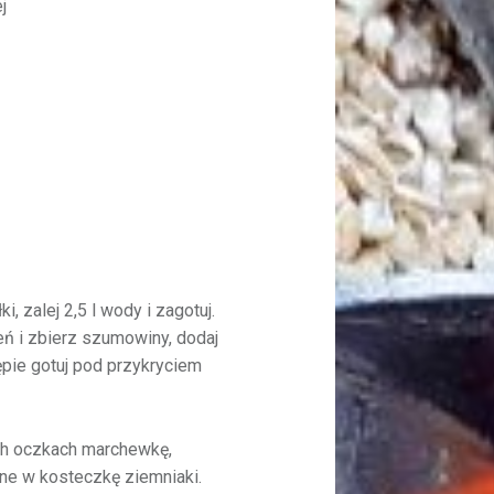
j
, zalej 2,5 l wody i zagotuj.
ń i zbierz szumowiny, dodaj
tępie gotuj pod przykryciem
ych oczkach marchewkę,
jone w kosteczkę ziemniaki.