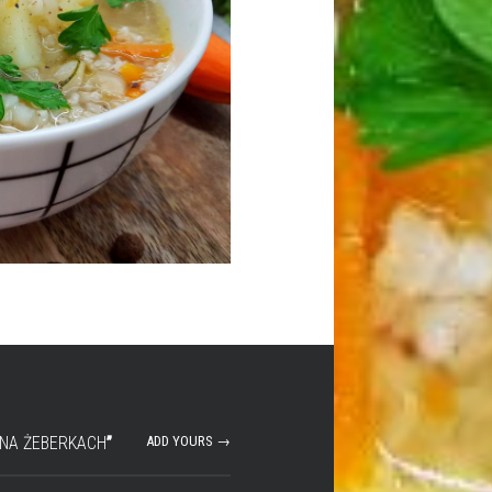
 NA ŻEBERKACH
”
ADD YOURS →