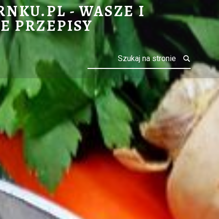
ISY
NKU.PL - WASZE I
E PRZEPISY
Search