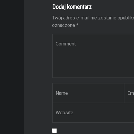
Dodaj komentarz
Twój adres e-mail nie zostanie opublik
oznaczone
*
Komentarz
Nazwa
Email
*
*
Witryna internetowa