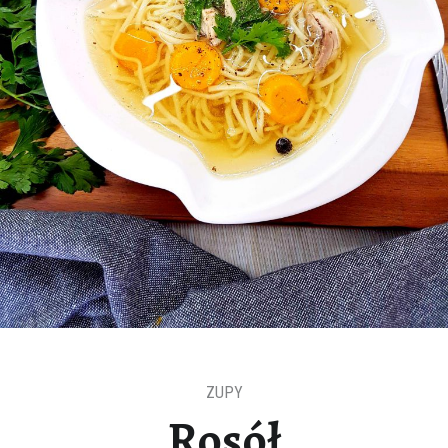
ZUPY
Rosół