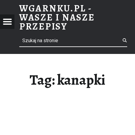
WGARNKU.PL -
KANAPKI – WGARNKU.PL – WASZE I NASZE PRZEPISY
WASZE I NASZE
NKU.PL
Menu
PRZEPISY
ZE I
Search
ebook
E
PISY
il
Tag: kanapki