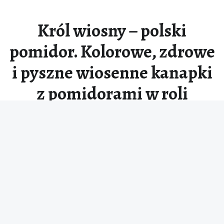
Król wiosny – polski
pomidor. Kolorowe, zdrowe
i pyszne wiosenne kanapki
z pomidorami w roli
głównej
Wiosna to czas odrodzenia natury, a na naszych stołach
zaczynają królować świeże,…
Czytaj więcej
…
“Król wiosny – polski pomidor. Kolorowe, zdrowe i pyszne wiosenne kanapki z pomidorami w roli głównej”