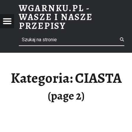
WGARNKU.PL -
CIASTA – STRONA 2 – WGARNKU.PL – WASZE I NASZE PRZEPISY
WASZE I NASZE
NKU.PL
Menu
PRZEPISY
ZE I
Search
ebook
E
PISY
il
Kategoria: CIASTA
(page 2)